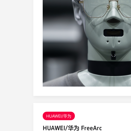
HUAWEI/华为
HUAWEI/华为 FreeArc